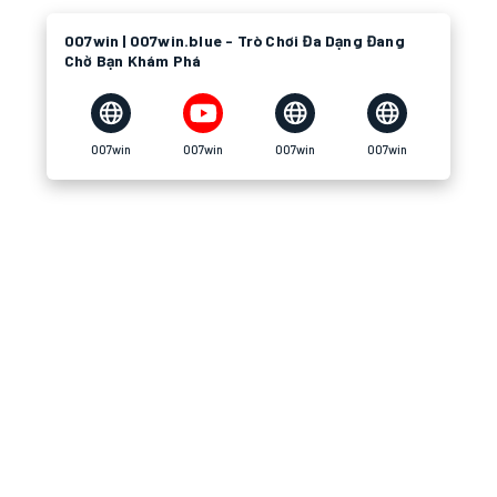
007win | 007win.blue - Trò Chơi Đa Dạng Đang
Chờ Bạn Khám Phá
007win
007win
007win
007win