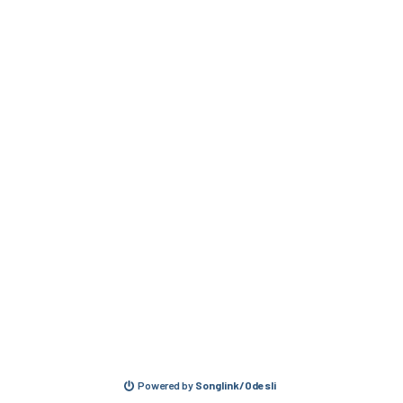
Powered by
Songlink/Odesli