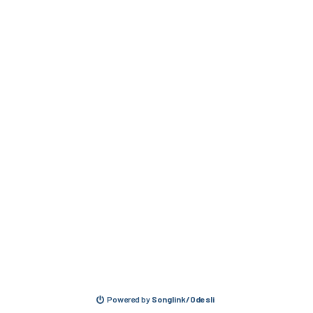
Powered by
Songlink/Odesli