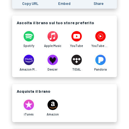
Copy URL
Embed
Share
Ascolta il brano sul tuo store preferito
Spotify
Apple Music
YouTube
YouTube Music
Amazon Music
Deezer
TIDAL
Pandora
Acquista il brano
iTunes
Amazon