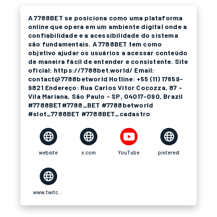
A 7788BET se posiciona como uma plataforma
online que opera em um ambiente digital onde a
confiabilidade e a acessibilidade do sistema
são fundamentais. A 7788BET tem como
objetivo ajudar os usuários a acessar conteúdo
de maneira fácil de entender e consistente. Site
oficial: https://7788bet.world/ Email:
contact@7788betworld Hotline: +55 (11) 17659-
9821 Endereço: Rua Carlos Vítor Cocozza, 87 -
Vila Mariana, São Paulo - SP, 04017-090, Brazil
#7788BET#7788_BET #7788betworld
#slot_7788BET #7788BET_cadastro
website
x.com
YouTube
pinterest
www.twitch.tv