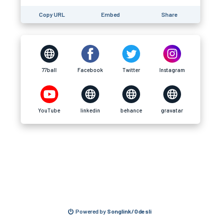
Copy URL
Embed
Share
77ball
Facebook
Twitter
Instagram
YouTube
linkedin
behance
gravatar
Powered by
Songlink/Odesli