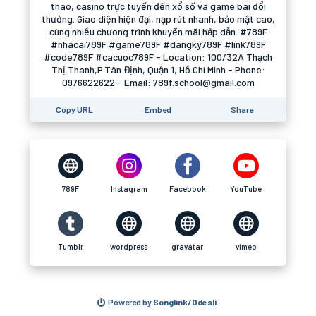
thao, casino trực tuyến đến xổ số và game bài đổi
thưởng. Giao diện hiện đại, nạp rút nhanh, bảo mật cao,
cùng nhiều chương trình khuyến mãi hấp dẫn. #789F
#nhacai789F #game789F #dangky789F #link789F
#code789F #cacuoc789F - Location: 100/32A Thạch
Thị Thanh,P.Tân Định, Quận 1, Hồ Chí Minh - Phone:
0976622622 - Email: 789f.school@gmail.com
Copy URL
Embed
Share
789F
Instagram
Facebook
YouTube
Tumblr
wordpress
gravatar
vimeo
Powered by
Songlink/Odesli