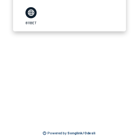
811BET
Powered by
Songlink/Odesli