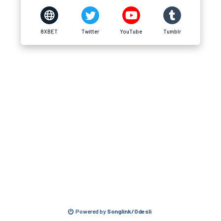
8XBET
Twitter
YouTube
Tumblr
Powered by
Songlink/Odesli