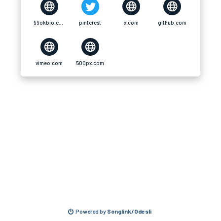
99okbio.eu.com
pinterest
x.com
github.com
vimeo.com
500px.com
Powered by
Songlink/Odesli