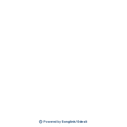
Powered by
Songlink/Odesli