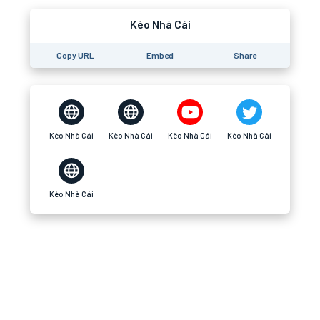
Kèo Nhà Cái
Copy URL
Embed
Share
Kèo Nhà Cái
Kèo Nhà Cái
Kèo Nhà Cái
Kèo Nhà Cái
Kèo Nhà Cái