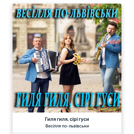
Гиля гиля, сірі гуси
Весілля по-львівськи