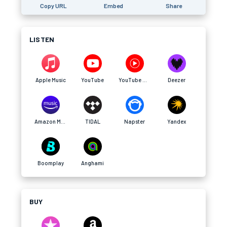
Copy URL
Embed
Share
LISTEN
Apple Music
YouTube
YouTube Music
Deezer
Amazon Music
TIDAL
Napster
Yandex
Boomplay
Anghami
BUY