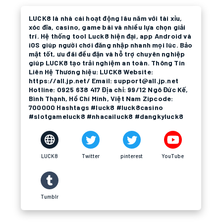
LUCK8 là nhà cái hoạt động lâu năm với tài xỉu,
xóc đĩa, casino, game bài và nhiều lựa chọn giải
trí. Hệ thống tool Luck8 hiện đại, app Android và
iOS giúp người chơi đăng nhập nhanh mọi lúc. Bảo
mật tốt, ưu đãi đều đặn và hỗ trợ chuyên nghiệp
giúp LUCK8 tạo trải nghiệm an toàn. Thông Tin
Liên Hệ Thương hiệu: LUCK8 Website:
https://all.jp.net/ Email: support@all.jp.net
Hotline: 0925 638 417 Địa chỉ: 99/12 Ngô Đức Kế,
Bình Thạnh, Hồ Chí Minh, Việt Nam Zipcode:
700000 Hashtags #luck8 #luck8casino
#slotgameluck8 #nhacailuck8 #dangkyluck8
LUCK8
Twitter
pinterest
YouTube
Tumblr