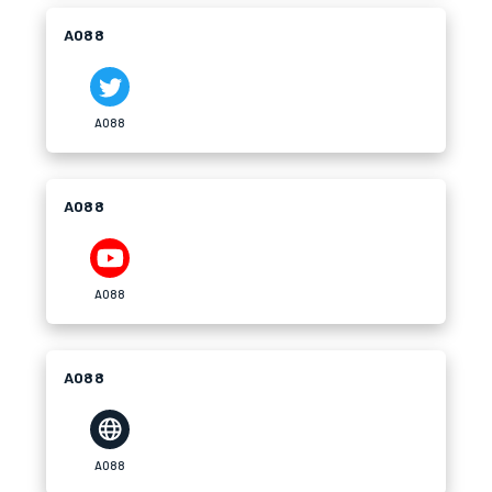
AO88
AO88
AO88
AO88
AO88
AO88