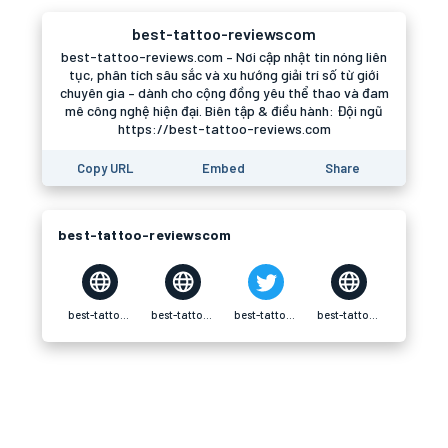
best-tattoo-reviewscom
best-tattoo-reviews.com – Nơi cập nhật tin nóng liên
tục, phân tích sâu sắc và xu hướng giải trí số từ giới
chuyên gia – dành cho cộng đồng yêu thể thao và đam
mê công nghệ hiện đại. Biên tập & điều hành: Đội ngũ
https://best-tattoo-reviews.com
Copy URL
Embed
Share
best-tattoo-reviewscom
best-tattoo-reviewscom
best-tattoo-reviewscom
best-tattoo-reviewscom
best-tattoo-reviewscom