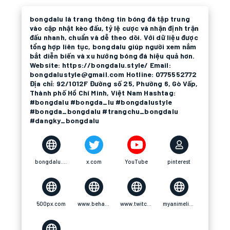
bongdalu là trang thông tin bóng đá tập trung
vào cập nhật kèo đấu, tỷ lệ cược và nhận định trận
đấu nhanh, chuẩn và dễ theo dõi. Với dữ liệu được
tổng hợp liên tục, bongdalu giúp người xem nắm
bắt diễn biến và xu hướng bóng đá hiệu quả hơn.
Website: https://bongdalu.style/ Email:
bongdalustyle@gmail.com Hotline: 0775552772
Địa chỉ: 92/1012F Đường số 25, Phường 6, Gò Vấp,
Thành phố Hồ Chí Minh, Việt Nam Hashtag:
#bongdalu #bongda_lu #bongdalustyle
#bongda_bongdalu #trangchu_bongdalu
#dangky_bongdalu
bongdalu.style
x.com
YouTube
pinterest
500px.com
www.behance.net
www.twitch.tv
myanimelist.net