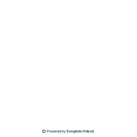
Powered by
Songlink/Odesli