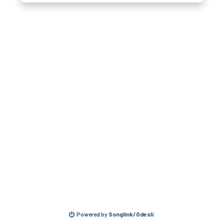
Powered by
Songlink/Odesli