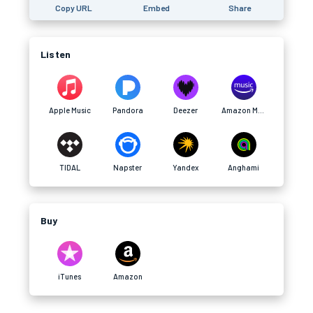
Copy URL
Embed
Share
Listen
Apple Music
Pandora
Deezer
Amazon Music
TIDAL
Napster
Yandex
Anghami
Buy
iTunes
Amazon