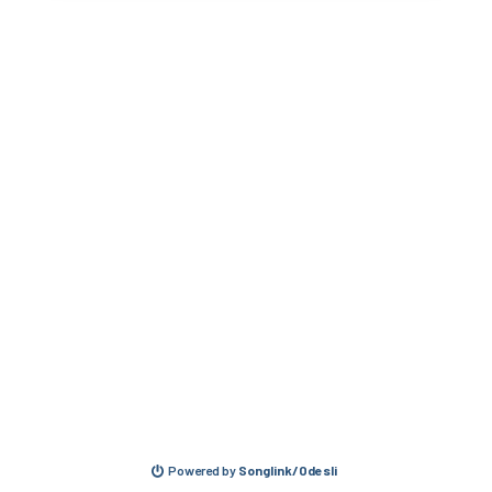
Powered by
Songlink/Odesli