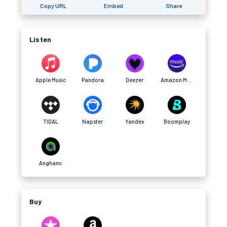
Copy URL
Embed
Share
Listen
Apple Music
Pandora
Deezer
Amazon Music
TIDAL
Napster
Yandex
Boomplay
Anghami
Buy