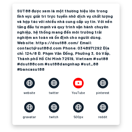
SUT88 được xem là một thương hiệu lớn trong
lĩnh vực giải trí trực tuyến nhờ dịch vụ chất lượng
và hợp tác với nhiều nhà cung cấp uy tín. Với nền
tảng đầu tư mạnh và quy trình vận hành chuyên
nghiệp, hệ thống mang đến môi trường trải
nghiệm an toàn và ổn định cho người dùng.
Website: https://dsut88.com/ Email:
contact@sut88d.com Phone: 0348971292 Địa
chỉ: 124/8 Đ. Phạm Văn Đồng, Phường 3, Gò Vấp,
Thành phố Hồ Chí Minh 72519, Vietnam #sut88
#dsut88com #sut88dangnhap #sut_88
#bancasut88
website
twitter
YouTube
pinterest
gravatar
twitch
500px
reddit