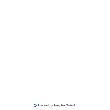
Powered by
Songlink/Odesli