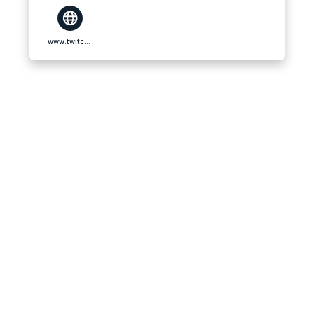
www.twitch.tv