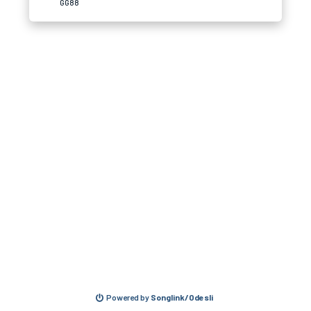
GG88
Powered by
Songlink/Odesli