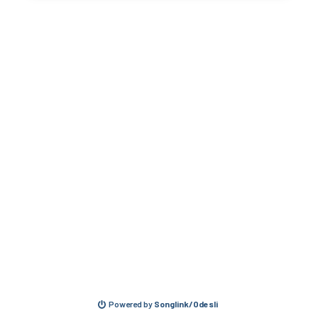
Powered by
Songlink/Odesli