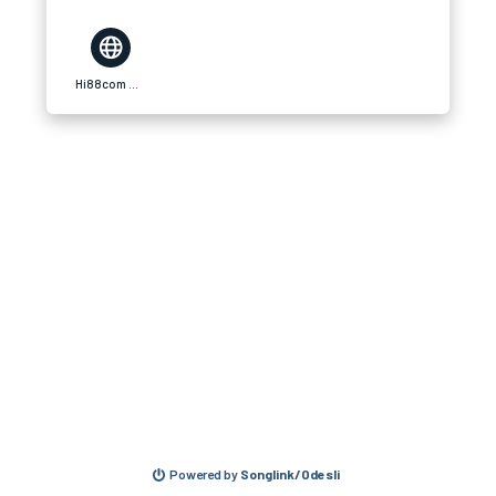
Hi88com Biz
Powered by
Songlink/Odesli