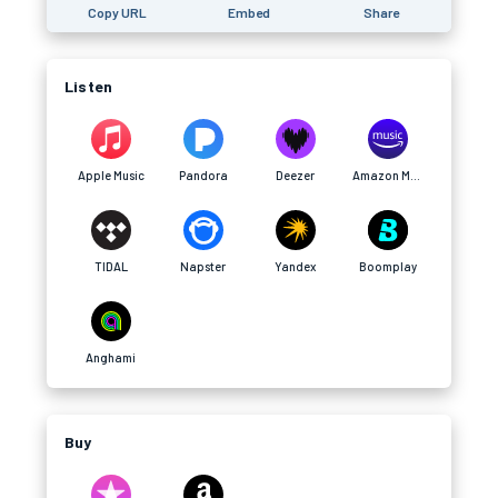
Copy URL
Embed
Share
Listen
Apple Music
Pandora
Deezer
Amazon Music
TIDAL
Napster
Yandex
Boomplay
Anghami
Buy