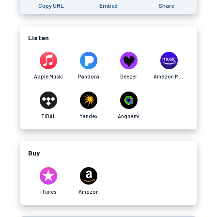
Copy URL
Embed
Share
Listen
Apple Music
Pandora
Deezer
Amazon Music
TIDAL
Yandex
Anghami
Buy
iTunes
Amazon