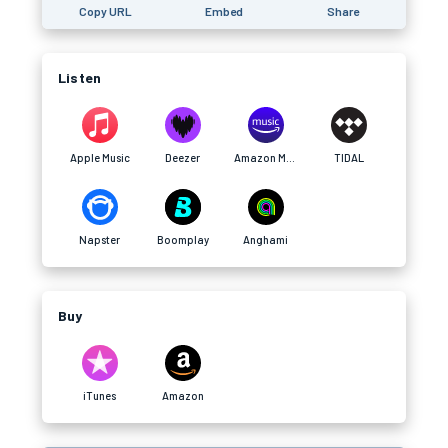
Copy URL
Embed
Share
Listen
Apple Music
Deezer
Amazon Music
TIDAL
Napster
Boomplay
Anghami
Buy
iTunes
Amazon