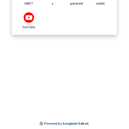
I9BET
x
pinterest
reddit
YouTube
Powered by
Songlink/Odesli