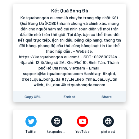
Kết Quả Bóng Đá
Ketquabongda.eu.com là chuyên trang cập nhật Kết
Quả Bóng Đá (KQBD) nhanh chóng và chính xác, mang
đến cho người hâm mộ cái nhìn toàn diện về mọi trận
đấu lớn nhỏ trên thế giới. Tại đây, bạn có thể theo dõi
kết quả trực tiếp, lịch thi đấu, bảng xếp hạng, thông tin
đội bóng, phong độ cầu thủ cùng hàng loạt tin tức thể
thao hấp dẫn . - Website:
https://ketquabongda.eu.com/ - SDT: 0928007144 -
Địa chỉ: 12 Đường số 3A, Khu Phố 10, Bình Tân, Thành
phố Hồ Chí Minh, Vietnam - Email:
support@ketquabongdaeucom Hashtag: #kqbd,
#ket_qua_bong_da #ty_le_keo #nha_cai_uy_tin
#lich_thi_dau #ketquabongdaeucom
Copy URL
Embed
Share
Twitter
ketquabongda
YouTube
pinterest