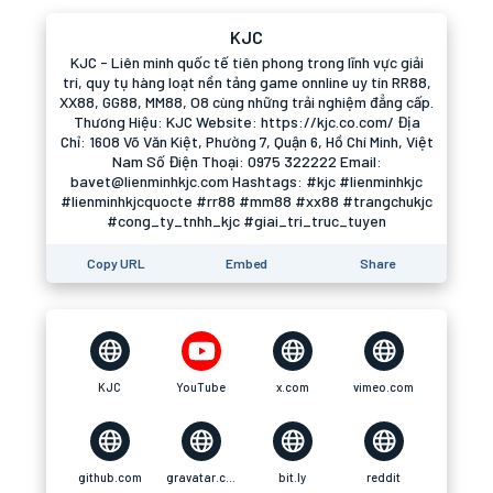
KJC
KJC - Liên minh quốc tế tiên phong trong lĩnh vực giải
trí, quy tụ hàng loạt nền tảng game onnline uy tín RR88,
XX88, GG88, MM88, O8 cùng những trải nghiệm đẳng cấp.
Thương Hiệu: KJC Website: https://kjc.co.com/ Địa
Chỉ: 1608 Võ Văn Kiệt, Phường 7, Quận 6, Hồ Chí Minh, Việt
Nam Số Điện Thoại: 0975 322222 Email:
bavet@lienminhkjc.com Hashtags: #kjc #lienminhkjc
#lienminhkjcquocte #rr88 #mm88 #xx88 #trangchukjc
#cong_ty_tnhh_kjc #giai_tri_truc_tuyen
Copy URL
Embed
Share
KJC
YouTube
x.com
vimeo.com
github.com
gravatar.com
bit.ly
reddit