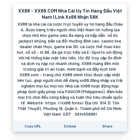
XX88 – XX88.COM Nhà Cái Uy Tín Hàng Đầu Việt
Nam | Link Xx88 Nhận 58K
XX88 là nhà cái cá cược trực tuyến uy tín hàng đầu Châu
Á, được hàng triệu người chơi Việt Nam tin tưởng lựa
chọn nhờ kho game siêu đa dạng và hấp dẫn: nổ hũ
jackpot khủng, bắn cá đổi thưởng đỉnh cao, casino live
dealer chân thực, game bài 3D, cá cược thể thao kèo
hot, xổ số – lô đề, đá gà trực tiếp và E-Sports sôi động.
Với hệ thống bảo mật tiên tiến, tốc độ truy cập ổn định
và dịch vụ nạp rút nhanh chóng, XX88 mang đến môi
trường giải trí an toàn, minh bạch và đầy kịch tính.
XX88.com – trang chủ XX88 chính thức được cập nhật
liên tục, giúp người chơi dễ dàng xx88 đăng nhập và trải
nghiệm mọi lúc mọi nơi. Nhà cái XX88 hoạt động hợp
pháp dưới giấy phép của PAGCOR (Philippines), đảm bảo
mọi trò chơi đều công bằng và tuân thủ tiêu chuẩn quốc
tế. Website: https://xx88.forex/ Địa chỉ: 91A Đ. Tôn
Thất Thuyết, Phường 16, Quận 4, Thành phố Hồ Chí Minh,
Việt Nam. SĐT : 0914556891
Copy URL
Embed
Share