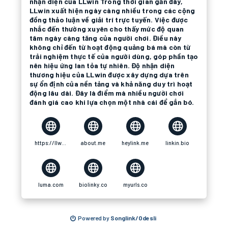
nhận diện của LLwin Trong thời gian gần đây,
LLwin xuất hiện ngày càng nhiều trong các cộng
đồng thảo luận về giải trí trực tuyến. Việc được
nhắc đến thường xuyên cho thấy mức độ quan
tâm ngày càng tăng của người chơi. Điều này
không chỉ đến từ hoạt động quảng bá mà còn từ
trải nghiệm thực tế của người dùng, góp phần tạo
nên hiệu ứng lan tỏa tự nhiên. Độ nhận diện
thương hiệu của LLwin được xây dựng dựa trên
sự ổn định của nền tảng và khả năng duy trì hoạt
động lâu dài. Đây là điểm mà nhiều người chơi
đánh giá cao khi lựa chọn một nhà cái để gắn bó.
https://llwin.cfd/
about.me
heylink.me
linkin.bio
luma.com
biolinky.co
myurls.co
Powered by
Songlink/Odesli