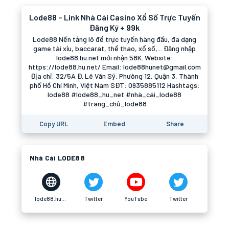
Lode88 – Link Nhà Cái Casino Xổ Số Trực Tuyến
Đăng Ký + 99k
Lode88 Nền tảng lô đề trực tuyến hàng đầu, đa dạng
game tài xỉu, baccarat, thể thao, xổ số,... Đăng nhập
lode88.hu.net mới nhận 58K. Website:
https://lode88.hu.net/ Email: lode88hunet@gmail.com
Địa chỉ: 32/5A Đ. Lê Văn Sỹ, Phường 12, Quận 3, Thành
phố Hồ Chí Minh, Việt Nam SĐT: 0935885112 Hashtags:
lode88 #lode88_hu_net #nhà_cái_lode88
#trang_chủ_lode88
Copy URL
Embed
Share
Nhà Cái LODE88
lode88.hu.net
Twitter
YouTube
Twitter