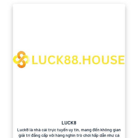
LUCK8
Luck8 là nhà cái trực tuyến uy tín, mang đến không gian
giải trí đẳng cấp với hàng nghìn trò chơi hấp dẫn như cá