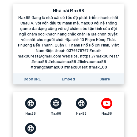
Nhà cái Max88
Max88 đang là nhà cái có tốc độ phát triển nhanh nhất
Châu Á, với vốn đầu tư mạnh mẽ. Max88 với hệ thống
game đa dạng cộng với sự chăm sóc tận tình của đội
ngũ chăm sóc khách hàng chắc chắn là lựa chọn tuyệt
vời nhất cho người chơi. Địa chỉ: 10 Phạm Hồng Thái,
Phường Bến Thành, Quận 1, Thành Phố Hồ Chí Minh, Việt
Nam Điện thoại: 0376675767 Email:
max88rest@gmail.com Website: https://max88.rest/
#max88 #nhacaimax88 #linkvaomax88
#trangchumax88 #max88rest #max_88
Copy URL
Embed
Share
Max88
Max88
Max88
Max88