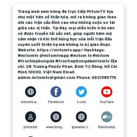
Trang web xem bóng đá trực tiếp MitomTV tựa
như một tiên cổ thần hỏa, mở ra không gian theo
dõi các trận cầu đỉnh cao như những cuộc so tài
giữa các vị thần. Tại đây, mọi diễn biến trên sân
cỏ được truyền tải sắc nét, giúp người hâm mộ
cảm nhận rõ khí thế hừng hực của mỗi trận đấu
xuyên suốt thiên hạ mà không lo bị gián đoạn.
Website: https://mitomtv.app/ Hashtags:
#mitomtv @mitomtvapp #mitom tv #mitom
#tructiepbongda #tructiepbongdamitomtv Địa
chỉ: 28 Trương Phước Phan, Bình Trị Đông, Hồ Chí
Minh 10000, Việt Nam Email:
admin.mitomtv@gmail.com Phone: 0921385775
mitomtv.app
Facebook
x.com
YouTube
pinterest
www.blogger.com
gravatar.com
Bandcamp