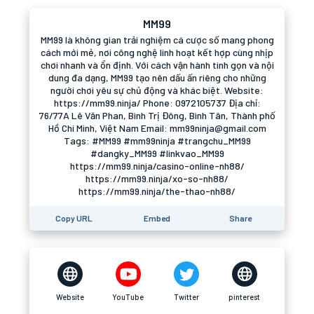
MM99
MM99 là không gian trải nghiệm cá cược số mang phong
cách mới mẻ, nơi công nghệ linh hoạt kết hợp cùng nhịp
chơi nhanh và ổn định. Với cách vận hành tinh gọn và nội
dung đa dạng, MM99 tạo nên dấu ấn riêng cho những
người chơi yêu sự chủ động và khác biệt. Website:
https://mm99.ninja/ Phone: 0972105737 Địa chỉ:
76/77A Lê Văn Phan, Bình Trị Đông, Bình Tân, Thành phố
Hồ Chí Minh, Việt Nam Email: mm99ninja@gmail.com
Tags: #MM99 #mm99ninja #trangchu_MM99
#dangky_MM99 #linkvao_MM99
https://mm99.ninja/casino-online-nh88/
https://mm99.ninja/xo-so-nh88/
https://mm99.ninja/the-thao-nh88/
Copy URL
Embed
Share
Website
YouTube
Twitter
pinterest