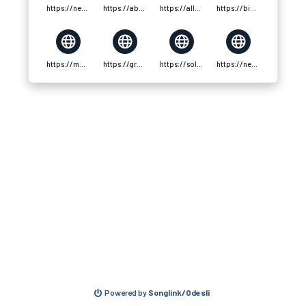
https://new8838.net/
https://about.me/new8838net
https://allmylinks.com/new8838net1
https://bio.site/new8838net1
https://manylink.co/@new8838net1
https://gravatar.com/new8838net1
https://solo.to/new8838net1
https://new8838net.keepo.bio/
Powered by
Songlink/Odesli