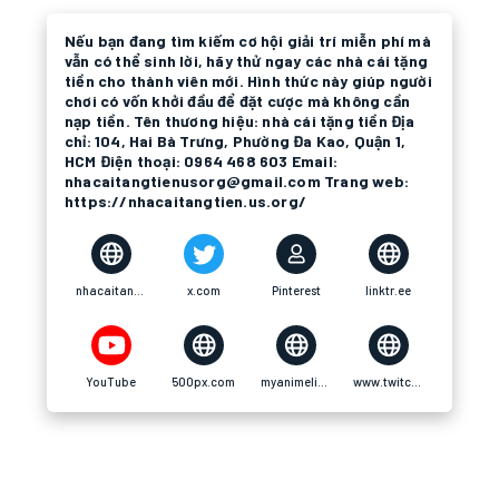
Nếu bạn đang tìm kiếm cơ hội giải trí miễn phí mà
vẫn có thể sinh lời, hãy thử ngay các nhà cái tặng
tiền cho thành viên mới. Hình thức này giúp người
chơi có vốn khởi đầu để đặt cược mà không cần
nạp tiền. Tên thương hiệu: nhà cái tặng tiền Địa
chỉ: 104, Hai Bà Trưng, Phường Đa Kao, Quận 1,
HCM Điện thoại: 0964 468 603 Email:
nhacaitangtienusorg@gmail.com Trang web:
https://nhacaitangtien.us.org/
nhacaitangtien.us.org
x.com
Pinterest
linktr.ee
YouTube
500px.com
myanimelist.net
www.twitch.tv