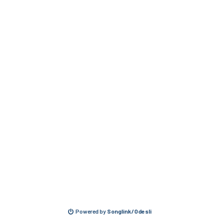
Powered by
Songlink/Odesli