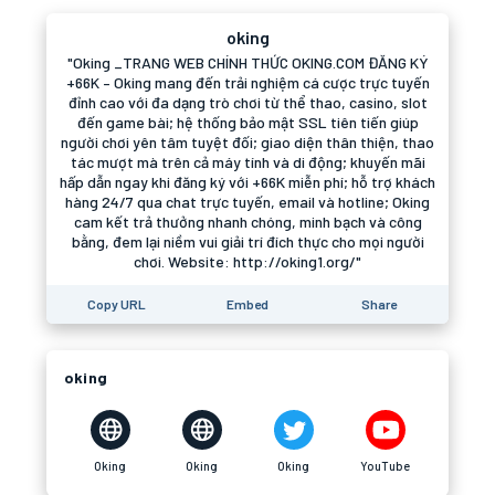
oking
"Oking _TRANG WEB CHÍNH THỨC OKING.COM ĐĂNG KÝ
+66K – Oking mang đến trải nghiệm cá cược trực tuyến
đỉnh cao với đa dạng trò chơi từ thể thao, casino, slot
đến game bài; hệ thống bảo mật SSL tiên tiến giúp
người chơi yên tâm tuyệt đối; giao diện thân thiện, thao
tác mượt mà trên cả máy tính và di động; khuyến mãi
hấp dẫn ngay khi đăng ký với +66K miễn phí; hỗ trợ khách
hàng 24/7 qua chat trực tuyến, email và hotline; Oking
cam kết trả thưởng nhanh chóng, minh bạch và công
bằng, đem lại niềm vui giải trí đích thực cho mọi người
chơi. Website: http://oking1.org/"
Copy URL
Embed
Share
oking
Oking
Oking
Oking
YouTube