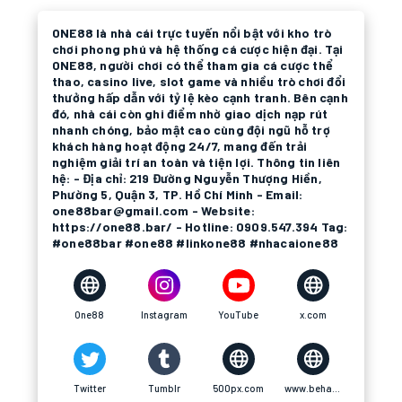
ONE88 là nhà cái trực tuyến nổi bật với kho trò
chơi phong phú và hệ thống cá cược hiện đại. Tại
ONE88, người chơi có thể tham gia cá cược thể
thao, casino live, slot game và nhiều trò chơi đổi
thưởng hấp dẫn với tỷ lệ kèo cạnh tranh. Bên cạnh
đó, nhà cái còn ghi điểm nhờ giao dịch nạp rút
nhanh chóng, bảo mật cao cùng đội ngũ hỗ trợ
khách hàng hoạt động 24/7, mang đến trải
nghiệm giải trí an toàn và tiện lợi. Thông tin liên
hệ: - Địa chỉ: 219 Đường Nguyễn Thượng Hiền,
Phường 5, Quận 3, TP. Hồ Chí Minh - Email:
one88bar@gmail.com - Website:
https://one88.bar/ - Hotline: 0909.547.394 Tag:
#one88bar #one88 #linkone88 #nhacaione88
One88
Instagram
YouTube
x.com
Twitter
Tumblr
500px.com
www.behance.net