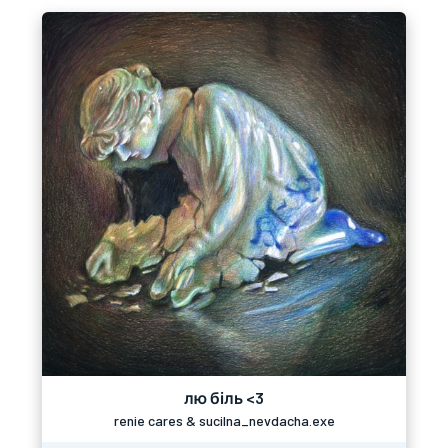
лю біль <3
renie cares & sucilna_nevdacha.exe