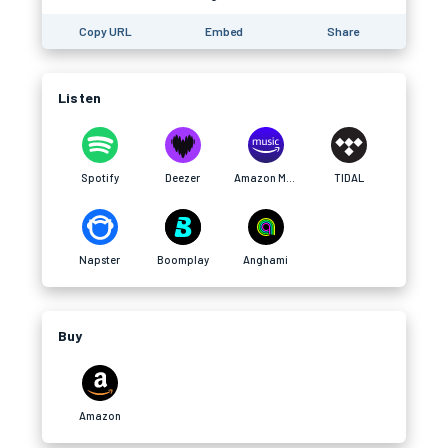
Copy URL
Embed
Share
Listen
Spotify
Deezer
Amazon Music
TIDAL
Napster
Boomplay
Anghami
Buy
Amazon