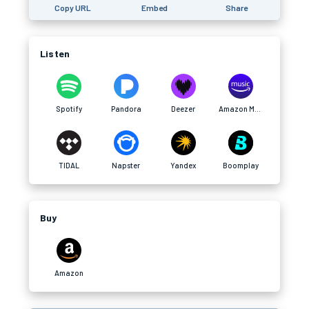
Copy URL
Embed
Share
Listen
Spotify
Pandora
Deezer
Amazon Music
TIDAL
Napster
Yandex
Boomplay
Buy
Amazon