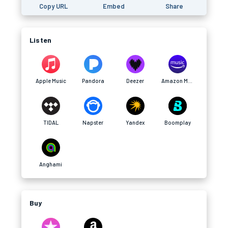
Copy URL
Embed
Share
Listen
Apple Music
Pandora
Deezer
Amazon Music
TIDAL
Napster
Yandex
Boomplay
Anghami
Buy