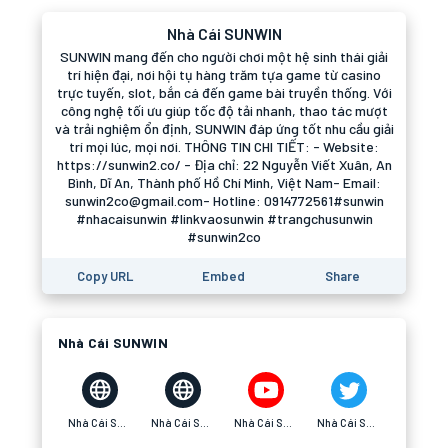
Nhà Cái SUNWIN
SUNWIN mang đến cho người chơi một hệ sinh thái giải
trí hiện đại, nơi hội tụ hàng trăm tựa game từ casino
trực tuyến, slot, bắn cá đến game bài truyền thống. Với
công nghệ tối ưu giúp tốc độ tải nhanh, thao tác mượt
và trải nghiệm ổn định, SUNWIN đáp ứng tốt nhu cầu giải
trí mọi lúc, mọi nơi. THÔNG TIN CHI TIẾT: - Website:
https://sunwin2.co/ - Địa chỉ: 22 Nguyễn Viết Xuân, An
Bình, Dĩ An, Thành phố Hồ Chí Minh, Việt Nam- Email:
sunwin2co@gmail.com- Hotline: 0914772561#sunwin
#nhacaisunwin #linkvaosunwin #trangchusunwin
#sunwin2co
Copy URL
Embed
Share
Nhà Cái SUNWIN
Nhà Cái SUNWIN
Nhà Cái SUNWIN
Nhà Cái SUNWIN
Nhà Cái SUNWIN