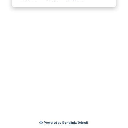
Powered by
Songlink/Odesli