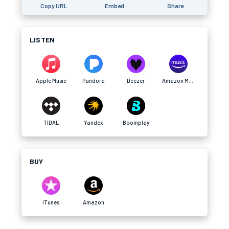
Copy URL
Embed
Share
LISTEN
Apple Music
Pandora
Deezer
Amazon Music
TIDAL
Yandex
Boomplay
BUY
iTunes
Amazon